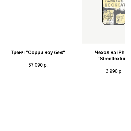
Тренч "Сорри ноу беж"
Чехол на iPhon
"Streettexture"
57 090
р.
3 990
р.